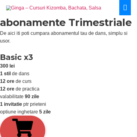
Skip
Mai
to
Men
content
abonamente Trimestriale
De aici iti poti cumpara abonamentul tau de dans, simplu si
usor.
Basic x3
300 lei
1 stil
de dans
12 ore
de curs
12 ore
de practica
valabilitate
90 zile
1 invitatie
ptr prieteni
optiune inghetare
5 zile