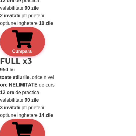
12 ore
de practica
valabilitate
90 zile
2 invitatii
ptr prieteni
optiune inghetare
10 zile
Cumpara
FULL x3
950 lei
toate stilurile,
orice nivel
ore NELIMITATE
de curs
12 ore
de practica
valabilitate
90 zile
3 invitatii
ptr prieteni
optiune inghetare
14 zile