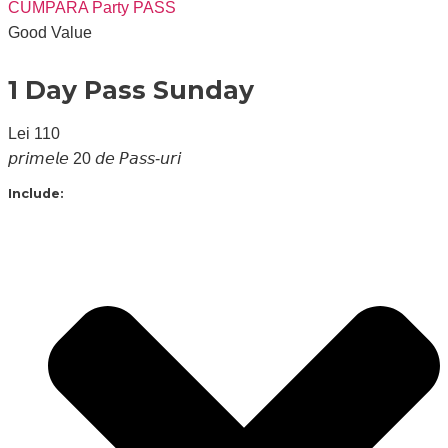
CUMPARA Party PASS
Good Value
1 Day Pass Sunday
Lei
110
𝘱𝘳𝘪𝘮𝘦𝘭𝘦 20 𝘥𝘦 𝘗𝘢𝘴𝘴-𝘶𝘳𝘪
Include: