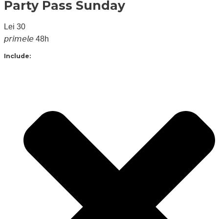
Party Pass Sunday
Lei
30
𝘱𝘳𝘪𝘮𝘦𝘭𝘦 48h
Include: