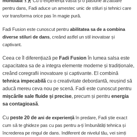
mondială
! 💃🕺 Cu o experiență vastă și o pasiune arzătoare
pentru dans, Fadi aduce un
amestec unic de stiluri și tehnici
care
vor transforma orice pas în magie pură.
Fadi Fusion este cunoscut pentru
abilitatea sa de a combina
diverse stiluri de dan
s
, creând astfel un stil inovatoar și
captivant.
Ceea ce îl diferențiază pe
Fadi Fusion
în lumea salsa este
capacitatea sa de a integra elemente moderne și tradiționale,
creând coregrafii inovatoare și captivante. El combină
tehnica impecabilă
cu o creativitate debordantă, reușind să
aducă mereu ceva nou pe scenă. Fadi este cunoscut pentru
mișcările sale fluide și precise
, precum și pentru
energia
sa contagioasă
.
Cu
peste 20 de
ani de
experiență
în predare, Fadi știe exact
cum să te ghideze pas cu pas pentru a-ți îmbunătăți tehnica și
încrederea pe ringul de dans. Indiferent de nivelul tău, vei simți