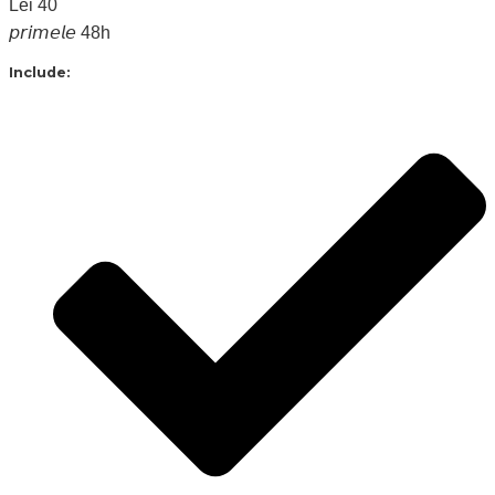
Lei
40
𝘱𝘳𝘪𝘮𝘦𝘭𝘦 48h
Include: