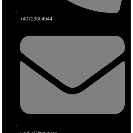
+40723604944
contact@ginga.ro