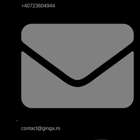
+40723604944
contact@ginga.ro