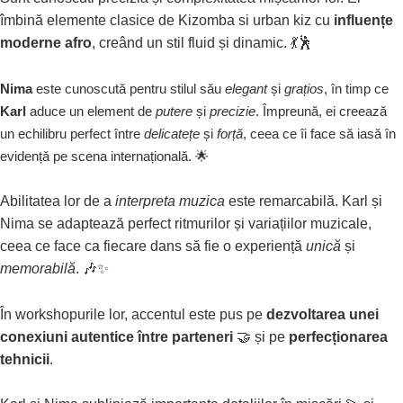
îmbină elemente clasice de Kizomba si urban kiz cu
influențe
moderne afro
, creând un stil fluid și dinamic. 💃🕺
Nima
este cunoscută pentru stilul său
elegant
și
grațios
, în timp ce
Karl
aduce un element de
putere
și
precizie
. Împreună, ei creează
un echilibru perfect între
delicatețe
și
forță
, ceea ce îi face să iasă în
evidență pe scena internațională. 🌟
Abilitatea lor de a
interpreta muzica
este remarcabilă. Karl și
Nima se adaptează perfect ritmurilor și variațiilor muzicale,
ceea ce face ca fiecare dans să fie o experiență
unică
și
memorabilă
. 🎶✨
În workshopurile lor, accentul este pus pe
dezvoltarea unei
conexiuni autentice între parteneri
🤝 și pe
perfecționarea
tehnicii
.