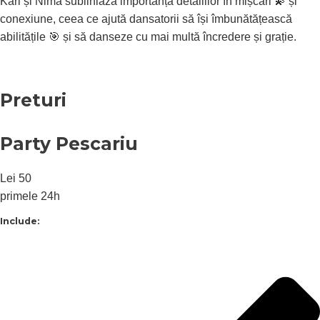
Karl și Nima subliniază importanța detaliilor în mișcări 💫 și
conexiune, ceea ce ajută dansatorii să își îmbunătățească
abilitățile 🎯 și să danseze cu mai multă încredere și grație.
Preturi
Party Pescariu
Lei
50
primele 24h
Include: