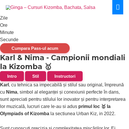
Skip
Mai
to
Men
content
Zile
Ore
Minute
Secunde
Cumpara Pass-ul acum
Karl & Nima - Campionii mondiali
la Kizomba 🥇
Intro
Stil
Instructori
Karl
, cu tehnica sa impecabilă și stilul sau original, împreună
cu
Nima
, simbol al eleganței și conexiunii perfecte în dans,
sunt apreciati pentru stilului lor inovator și pentru interpretarea
lor muzicală, lucruri care le-au si adus
primul loc 🥇 la
Olympiads of Kizomba
la sectiunea Urban Kiz, in 2022.
Sunt cunoscuti precizia și complexitatea mișcărilor lor. Ei