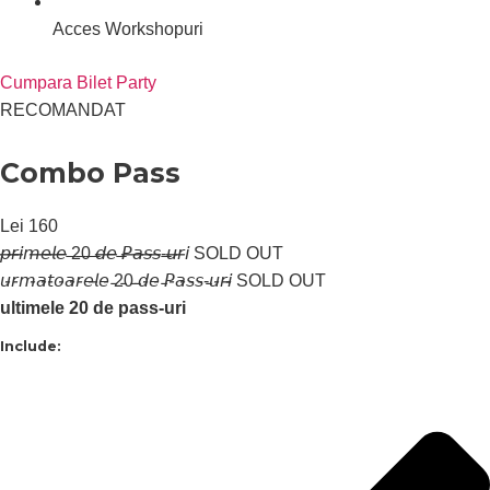
Acces Workshopuri
Cumpara Bilet Party
RECOMANDAT
Combo Pass
Lei
160
𝘱̶𝘳̶𝘪̶𝘮̶𝘦̶𝘭̶𝘦̶ ̶2̶0̶ ̶𝘥̶𝘦̶ ̶𝘗̶𝘢̶𝘴̶𝘴̶-̶𝘶̶𝘳̶𝘪 SOLD OUT
𝘶̵𝘳̵𝘮̵𝘢̵𝘵̵𝘰̵𝘢̵𝘳̵𝘦̵𝘭̵𝘦̵ ̵2̵0̵ ̵𝘥̵𝘦̵ ̵𝘗̵𝘢̵𝘴̵𝘴̵-̵𝘶̵𝘳̵𝘪̵̵ SOLD OUT
ultimele 20 de pass-uri
Include: